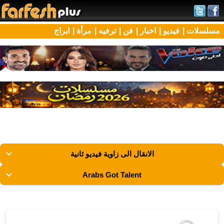
مسلسلات |
فيديو |
اخبار |
فن |
ترفيه |
مرأة |
ابراج