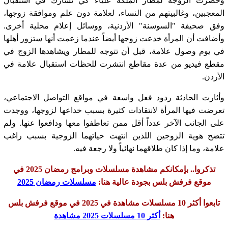
وحضرت الزوجة لمطار الملكة علياء كي تشارك في استقبال
المعجبين، وغالبيتهم من النساء، لعلامة دون علم وموافقة زوجها،
وفق صحيفة "السوسنة" الأردنية، ووسائل إعلام محلية أخرى.
وأضافت أن المرأة خدعت زوجها أيضاً عندما زعمت أنها ستزور أهلها
في يوم وصول علامة، قبل أن تتوجه للمطار ويشاهدها الزوج في
مقطع فيديو من عدة مقاطع انتشرت للحظات استقبال علامة في
الأردن.
وأثارت الحادثة ردود فعل واسعة في مواقع التواصل الاجتماعي،
تعرضت فيها المرأة لانتقادات كثيرة بسبب خداعها لزوجها، ووجدت
على الجانب الآخر عدداً أقل ممن تعاطفوا معها ودافعوا عنها. ولم
تتضح هوية الزوجين اللذين انتهت حياتهما الزوجية بسبب راغب
علامة، وما إذا كان طلاقهما نهائياً ولا رجعة فيه.
تذكروا.. بإمكانكم مشاهدة مسلسلات وبرامج رمضان 2025 في
موقع فرفش بلس بجودة عالية هنا:
مسلسلات رمضان 2025
تابعوا أكثر 10 مسلسلات مشاهدة في 2025 في موقع فرفش بلس
هنا:
أكثر 10 مسلسلات 2025 مشاهدة