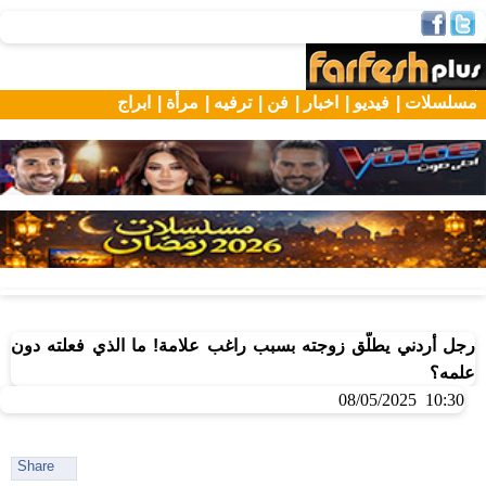
مسلسلات |
فيديو |
اخبار |
فن |
ترفيه |
مرأة |
ابراج
رجل أردني يطلّق زوجته بسبب راغب علامة! ما الذي فعلته دون
علمه؟
10:30 08/05/2025
Share