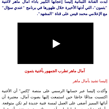
أبدت الفنانة اللبنانية إليسا إعجابها الكبير بأداء آمال ماهر لأغنية
"بتمون"، التي أدتها الأخيرة خلال ظهورها في برنامج "عندي سؤال"
مع الإعلامي محمد قيس على قناة "المشهد".
آمال ماهر تطرب الجمهور بأغنية بتمون
إليسا تشيد بآمال ماهر
وأكدت إليسا عبر حسابها الرسمي على منصة "إكس" أن الأغنية
اكتسبت مذاقًا خاصًا حين استمعت إليها بصوت آمال، معتبرة أن
أدائها المميز أضفى على العمل لمسة فنية جديدة لم تكن متوقعة.