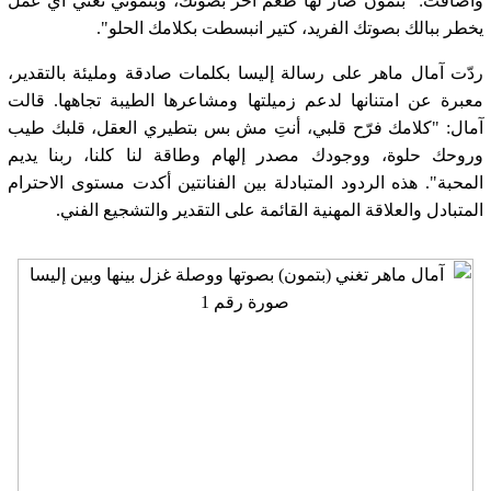
وأضافت: "بتمون صار لها طعم آخر بصوتك، وبتموني تغني أي عمل
يخطر ببالك بصوتك الفريد، كتير انبسطت بكلامك الحلو".
ردّت آمال ماهر على رسالة إليسا بكلمات صادقة ومليئة بالتقدير،
معبرة عن امتنانها لدعم زميلتها ومشاعرها الطيبة تجاهها. قالت
آمال: "كلامك فرّح قلبي، أنتِ مش بس بتطيري العقل، قلبك طيب
وروحك حلوة، ووجودك مصدر إلهام وطاقة لنا كلنا، ربنا يديم
المحبة". هذه الردود المتبادلة بين الفنانتين أكدت مستوى الاحترام
المتبادل والعلاقة المهنية القائمة على التقدير والتشجيع الفني.