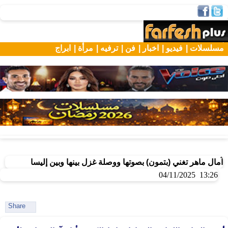
مسلسلات |
فيديو |
اخبار |
فن |
ترفيه |
مرأة |
ابراج
آمال ماهر تغني (بتمون) بصوتها ووصلة غزل بينها وبين إليسا
13:26 04/11/2025
Share