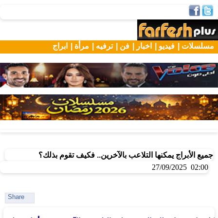
مسلسلات |
فيديو |
اخبار |
فن |
ترفيه |
مرأة |
ابراج
جميع الأبراج يمكنها التلاعب بالآخرين.. فكيف تقوم بذلك؟
02:00 27/09/2025
Share