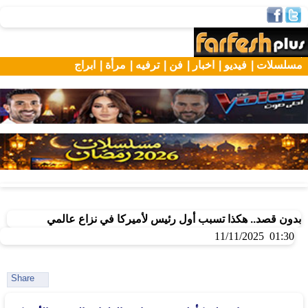
مسلسلات |
فيديو |
اخبار |
فن |
ترفيه |
مرأة |
ابراج
بدون قصد.. هكذا تسبب أول رئيس لأميركا في نزاع عالمي
01:30 11/11/2025
Share