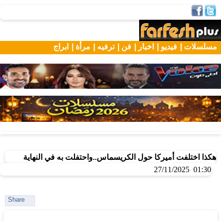
مسلسلات |
فيديو |
اخبار |
فن |
ترفيه |
مرأة |
ابراج
هكذا اختلفت أميركا حول الكريسماس..واحتفلت به في النهاية
01:30 27/11/2025
Share