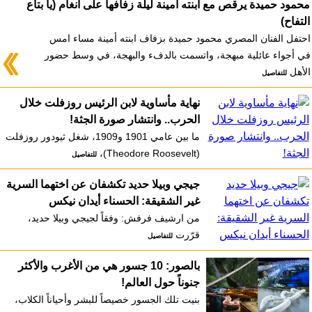
محمود حميدة يرقص مع ابنته أمينة ليلة زفافها على أنغام (يا بتاع
التفاح)
احتفل الفنان المصري محمود حميدة بزفاف ابنته أمينة مساء امس
في أجواء عائلية مبهجة، واتسمت بالدفء والبهجة، في وسط حضور
الأهل
للتفاصيل
نهاية مأساوية لابن الرئيس روزفلت خلال
الحرب.. وانتشار صورة الجثة!
ما بين عامي 1901 و1909، شغل ثيودور روزفلت
(Theodore Roosevelt)،
للتفاصيل
جيجي وبيلا حديد تكشفان عن اختهما السرية
غير الشقيقة: الحسناء أيدان نيكس
من ارشيف فرفش: وفقاً لجيجي وبيلا حديد،
قرّرت
للتفاصيل
بالصور: 10 جسور هي من الأغرب والأكثر
جنوناً حول العالم!
بنيت تلك الجسور خصيصاً للبشر وأحياناً الكلاب،