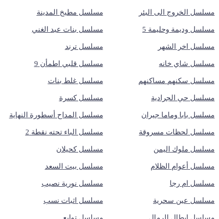
مسلسل الخروج الى البئر
مسلسل مطبخ المدينة
مسلسل وديمة وحليمة 5
مسلسل بنات عبد الغني
مسلسل اخر الشهر
مسلسل ترند
مسلسل شاي خانه
مسلسل قلبي اطمأن 9
مسلسل سكنهم مساكنهم
مسلسل غلط بنات
مسلسل حي الجرادية
مسلسل كسرة
مسلسل بابا وماما جيران
مسلسل المداح أسطورة النهاية
مسلسل لحظات مسروقة
مسلسل الباء تحته نقطة 2
مسلسل ملوك اليمن
مسلسل كحيلان
مسلسل أعوام الظلام
مسلسل بيت السعد
مسلسل ام رجا
مسلسل نورية نصيب
مسلسل عين سحرية
مسلسل اثبات نسب
مسلسل ابطال الرمال
مسلسل توابع