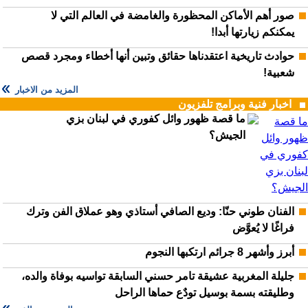
صور أهم الأماكن المحظورة والغامضة في العالم التي لا
يمكنكم زيارتها أبدا!
حوادث تاريخية اعتقدناها حقائق وتبين أنها أخطاء ومجرد قصص
شعبية!
المزيد من الاخبار
اخبار فنية وبرامج تلفزيون
ما قصة ظهور وائل كفوري في لبنان بزي
الجيش؟
الفنان طوني حنّا: وديع الصافي أستاذي وهو عملاق الفن وترك
فراغًا لا يُعوَّض
أبرز وأشهر 8 جرائم ارتكبها النجوم
جليلة المغربية عشيقة تامر حسني السابقة تواسيه بوفاة والده،
وطليقته بسمة بوسيل تودٌع حماها الراحل